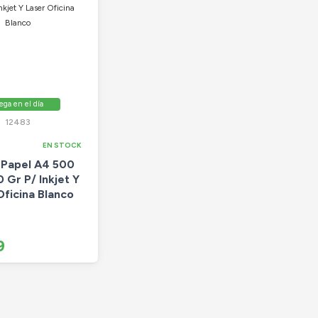
ega en el día
12483
EN STOCK
Papel A4 500
 Gr P/ Inkjet Y
Oficina Blanco
9