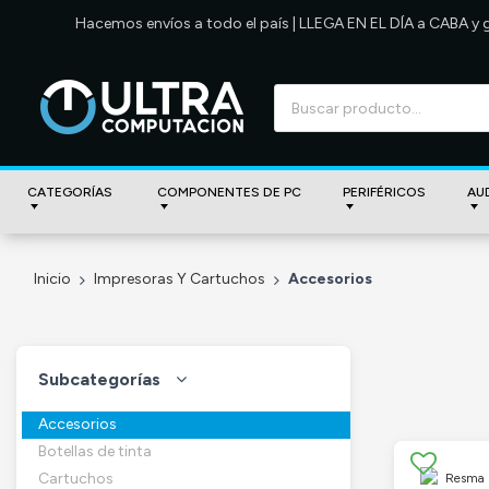
Hacemos envíos a todo el país | LLEGA EN EL DÍA a CABA y
CATEGORÍAS
COMPONENTES DE PC
PERIFÉRICOS
AU
Inicio
Impresoras Y Cartuchos
Accesorios
Subcategorías
Accesorios
Botellas de tinta
Cartuchos