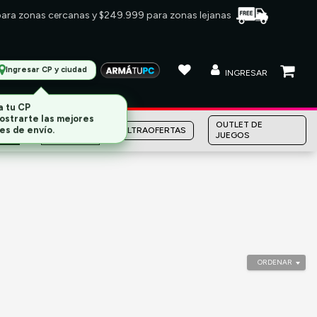
 para zonas cercanas y $249.999 para zonas lejanas
Ingresar CP y ciudad
INGRESAR
MARCAS
OUTLET DE
ULTRAOFERTAS
JUEGOS
ORDENAR