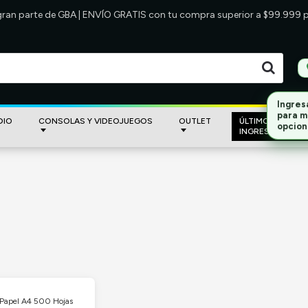
 gran parte de GBA | ENVÍO GRATIS con tu compra superior a $99.999
DIO
CONSOLAS Y VIDEOJUEGOS
OUTLET
ÚLTIMOS
INGRESOS