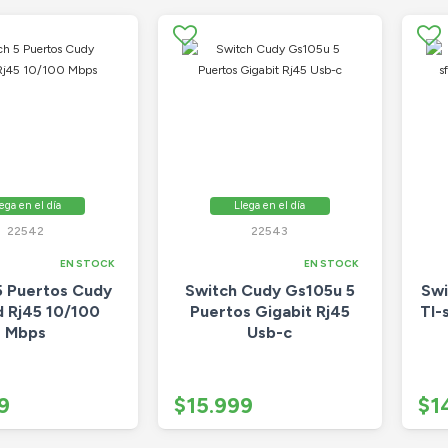
ega en el día
Llega en el día
22542
22543
EN STOCK
EN STOCK
5 Puertos Cudy
Switch Cudy Gs105u 5
Swi
d Rj45 10/100
Puertos Gigabit Rj45
Tl-
Mbps
Usb-c
9
$15.999
$1