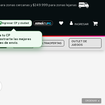
 para zonas cercanas y $249.999 para zonas lejanas
Ingresar CP y ciudad
INGRESAR
MARCAS
OUTLET DE
ULTRAOFERTAS
JUEGOS
ORDENAR