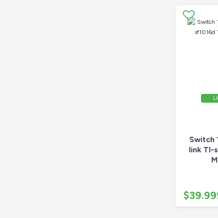
Ll
Switch 
link Tl
M
$39.99