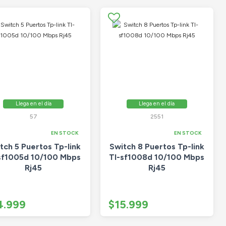
Llega en el día
Llega en el día
57
2551
EN STOCK
EN STOCK
tch 5 Puertos Tp-link
Switch 8 Puertos Tp-link
sf1005d 10/100 Mbps
Tl-sf1008d 10/100 Mbps
Rj45
Rj45
4.999
$15.999