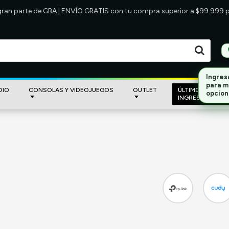
 gran parte de GBA | ENVÍO GRATIS con tu compra superior a $99.999
DIO
CONSOLAS Y VIDEOJUEGOS
OUTLET
ÚLTIMOS
INGRESOS