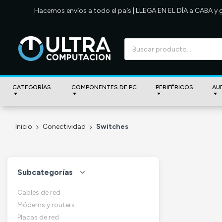
Hacemos envíos a todo el país | LLEGA EN EL DÍA a CABA y
CATEGORÍAS
COMPONENTES DE PC
PERIFÉRICOS
AU
Inicio
Conectividad
Switches
Subcategorías
Cables de red
Módems y routers
Placas de red