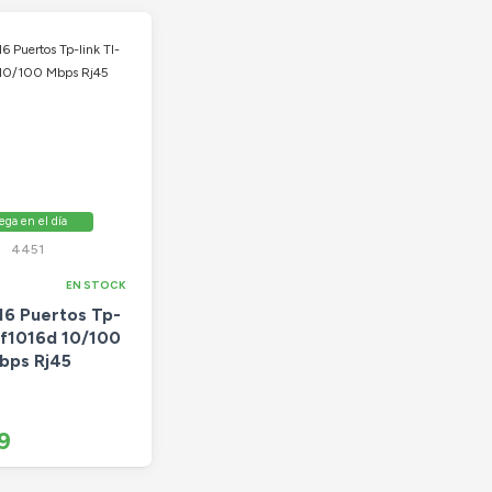
ega en el día
4451
EN STOCK
16 Puertos Tp-
-sf1016d 10/100
bps Rj45
9