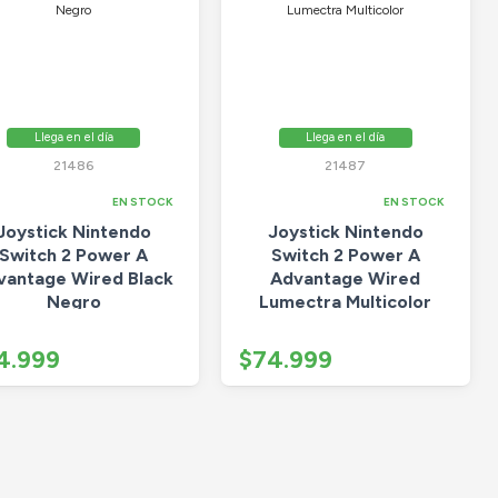
Llega en el día
Llega en el día
21486
21487
EN STOCK
EN STOCK
Joystick Nintendo
Joystick Nintendo
Switch 2 Power A
Switch 2 Power A
vantage Wired Black
Advantage Wired
Negro
Lumectra Multicolor
4.999
$74.999