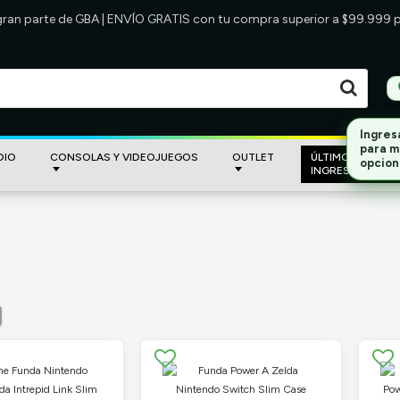
 gran parte de GBA | ENVÍO GRATIS con tu compra superior a $99.999
Ingres
para m
DIO
CONSOLAS Y VIDEOJUEGOS
OUTLET
ÚLTIMOS
opcion
INGRESOS