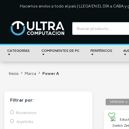
Hacemos envíos a todo el país | LLEGA EN EL DÍA a CABA y
CATEGORÍAS
COMPONENTES DE PC
PERIFÉRICOS
AU
Inicio
Marca
Power A
Filtrar por:
ORDENAR
Accesorios
Joysticks