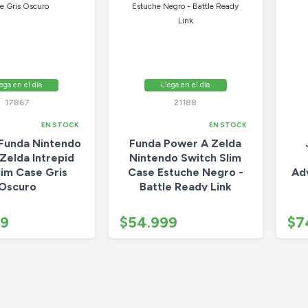
ega en el día
Llega en el día
17867
21188
EN STOCK
EN STOCK
Funda Nintendo
Funda Power A Zelda
Zelda Intrepid
Nintendo Switch Slim
lim Case Gris
Case Estuche Negro -
Ad
Oscuro
Battle Ready Link
99
$54.999
$7