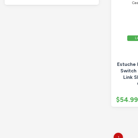
Ll
Estuche 
Switch 
Link S
$54.9
1