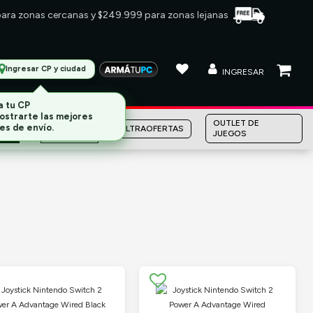
 para zonas cercanas y $249.999 para zonas lejanas
Ingresar CP y ciudad
INGRESAR
a tu CP
ostrarte las mejores
MARCAS
OUTLET DE
ULTRAOFERTAS
es de envío.
JUEGOS