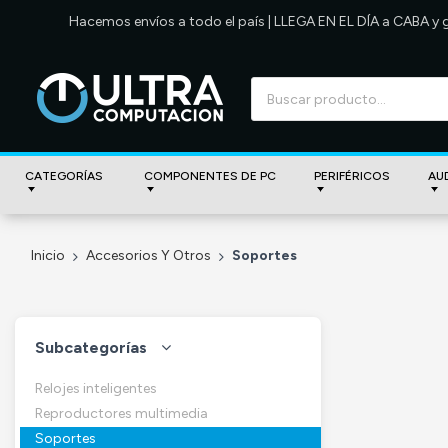
Hacemos envíos a todo el país | LLEGA EN EL DÍA a CABA y
CATEGORÍAS
COMPONENTES DE PC
PERIFÉRICOS
AU
Inicio
Accesorios Y Otros
Soportes
Subcategorías
Relojes inteligentes
Reproductores multimedia
Soportes