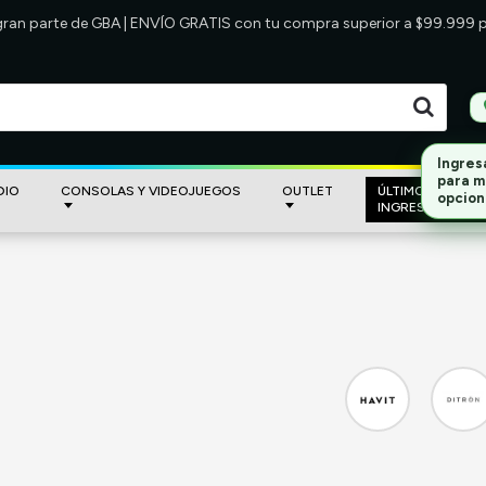
 gran parte de GBA | ENVÍO GRATIS con tu compra superior a $99.999
DIO
CONSOLAS Y VIDEOJUEGOS
OUTLET
ÚLTIMOS
INGRESOS