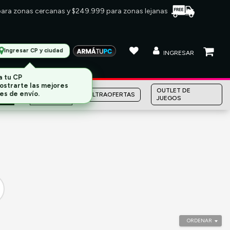
 para zonas cercanas y $249.999 para zonas lejanas
Ingresar CP y ciudad
INGRESAR
MARCAS
OUTLET DE
ULTRAOFERTAS
JUEGOS
ORDENAR