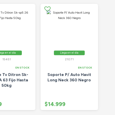
ega en el día
Llega en el día
15451
21071
EN STOCK
EN STOCK
 Tv Ditron Sk-
Soporte P/ Auto Havit
A 63 Fijo Hasta
Long Neck 360 Negro
50kg
9
$14.999