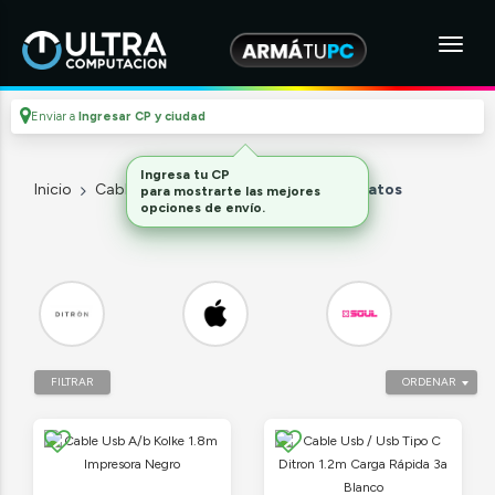
Enviar a
Ingresar CP y ciudad
Ingresa tu CP
Inicio
Cables Y Adaptadores
Cables de datos
para mostrarte las mejores
opciones de envío.
FILTRAR
ORDENAR