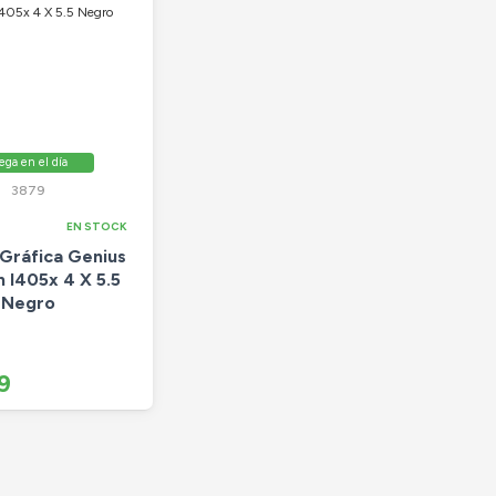
ega en el día
3879
EN STOCK
 Gráfica Genius
 I405x 4 X 5.5
Negro
9