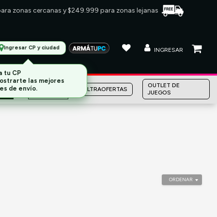
 para zonas cercanas y $249.999 para zonas lejanas
Ingresar CP y ciudad
INGRESAR
a tu CP
ostrarte las mejores
MARCAS
OUTLET DE
ULTRAOFERTAS
es de envío.
JUEGOS
ORDENAR