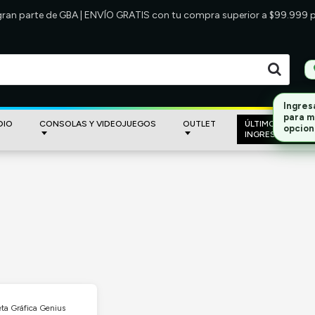
 gran parte de GBA | ENVÍO GRATIS con tu compra superior a $99.999
Ingres
para m
DIO
CONSOLAS Y VIDEOJUEGOS
OUTLET
ÚLTIMOS
opcion
INGRESOS