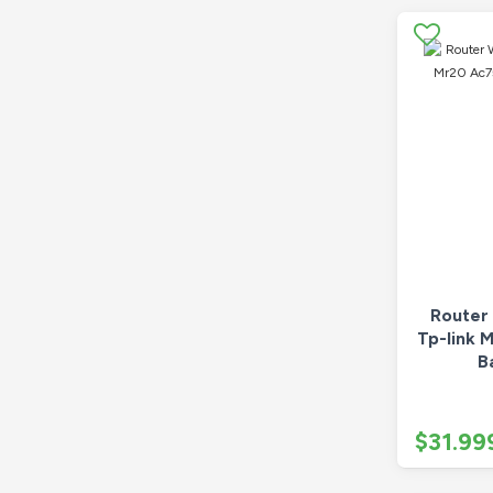
Router
Tp-link 
B
$31.99