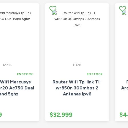
12715
11178
EN STOCK
EN STOCK
 Wifi Mercusys
Router Wifi Tp-link Tl-
Mr20 Ac750 Dual
wr850n 300mbps 2
Ar
and 5ghz
Antenas Ipv6
9
$32.999
$4