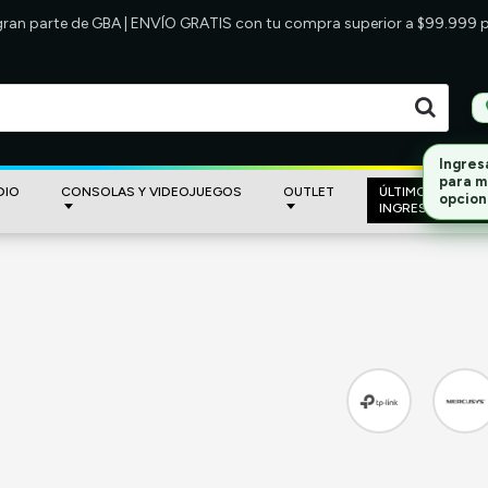
 gran parte de GBA | ENVÍO GRATIS con tu compra superior a $99.999
DIO
CONSOLAS Y VIDEOJUEGOS
OUTLET
ÚLTIMOS
INGRESOS