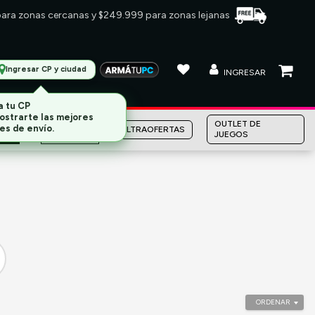
 para zonas cercanas y $249.999 para zonas lejanas
Ingresar CP y ciudad
INGRESAR
MARCAS
OUTLET DE
ULTRAOFERTAS
JUEGOS
ORDENAR