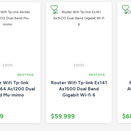
21205
21001
EN STOCK
EN STOCK
 Wifi Tp-link
Router Wifi Tp-link Ex141
64 Ac1200 Dual
Ax1500 Dual Band
A
d Mu-mimo
Gigabit Wi-fi 6
99
$59.999
$6