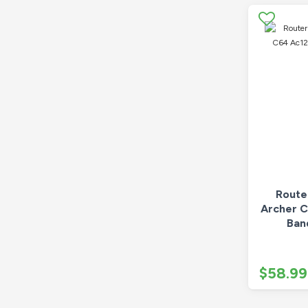
Router
Archer C
Ban
$58.9