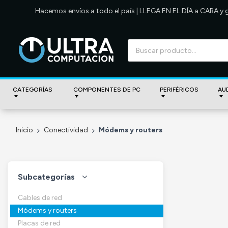
Hacemos envíos a todo el país | LLEGA EN EL DÍA a CABA y
CATEGORÍAS
COMPONENTES DE PC
PERIFÉRICOS
AU
Inicio
Conectividad
Módems y routers
Subcategorías
Cables de red
Módems y routers
Placas de red