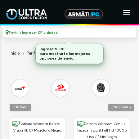
Enviar a
Ingresar CP y ciudad
Ingresa tu CP
Inicio
Perifericos
Webcams
para mostrarte las mejores
opciones de envío.
FILTRAR
ORDENAR