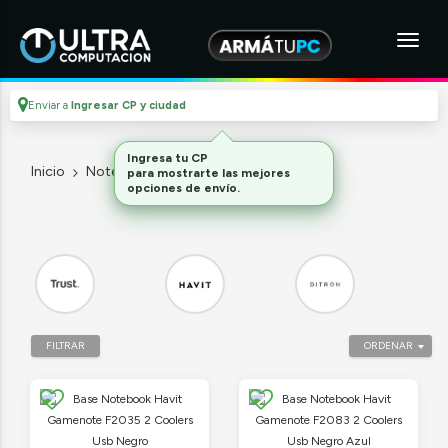
Enviar a
Ingresar CP y ciudad
Ingresa tu CP
Inicio
Notebooks Y Tablets
Accesorios
para mostrarte las mejores
opciones de envío.
FILTRAR
ORDENAR