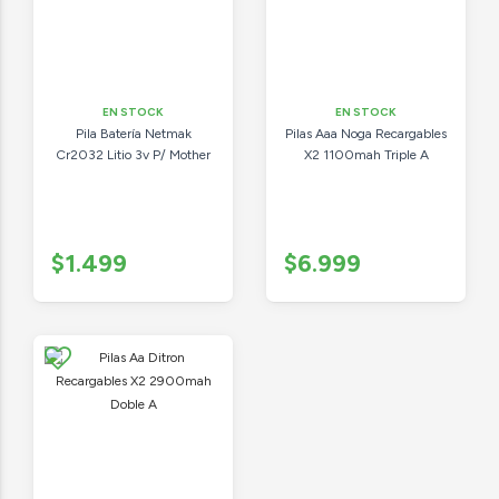
EN STOCK
EN STOCK
Pila Batería Netmak
Pilas Aaa Noga Recargables
Cr2032 Litio 3v P/ Mother
X2 1100mah Triple A
$1.499
$6.999