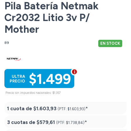
Pila Batería Netmak
Cr2032 Litio 3v P/
Mother
89
EN STOCK
$1.499
ULTRA
PRECIO
Precio sin impuestos nacionales: $1.357
1 cuota de
$1.603,93
*
(PTF:
$1.603,93)
3 cuotas de
$579,61
*
(PTF:
$1.738,84)