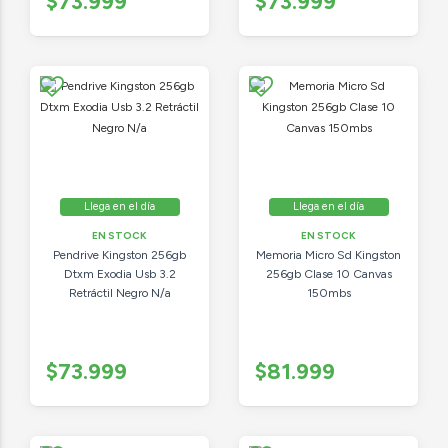
$73.999
$73.999
Llega en el día
Llega en el día
EN STOCK
EN STOCK
Pendrive Kingston 256gb
Memoria Micro Sd Kingston
Dtxm Exodia Usb 3.2
256gb Clase 10 Canvas
Retráctil Negro N/a
150mbs
$73.999
$81.999