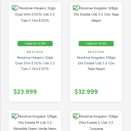
Llega en el día
Llega en el día
EN STOCK
EN STOCK
Pendrive Hiksemi 32gb
Pendrive Kingston 128gb
Dual Slim E307c Usb 3.2
Dtx Exodia Usb 3.2 Con
Tipo C Gris E307c
Tapa Negro
$23.999
$32.999