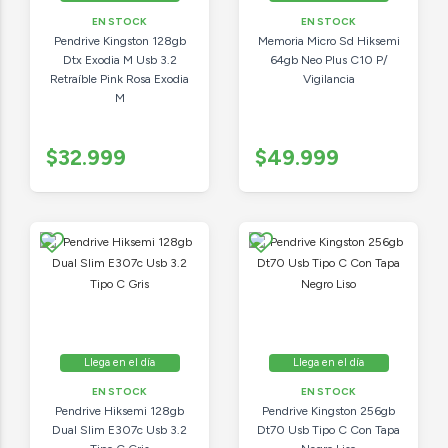
EN STOCK
EN STOCK
Pendrive Kingston 128gb
Memoria Micro Sd Hiksemi
Dtx Exodia M Usb 3.2
64gb Neo Plus C10 P/
Retraíble Pink Rosa Exodia
Vigilancia
M
$32.999
$49.999
Llega en el día
Llega en el día
EN STOCK
EN STOCK
Pendrive Hiksemi 128gb
Pendrive Kingston 256gb
Dual Slim E307c Usb 3.2
Dt70 Usb Tipo C Con Tapa