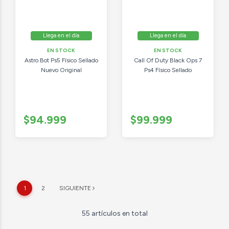
Llega en el día
Llega en el día
EN STOCK
EN STOCK
Astro Bot Ps5 Físico Sellado
Call Of Duty Black Ops 7
Nuevo Original
Ps4 Físico Sellado
$94.999
$99.999
1
2
SIGUIENTE
55 artículos en total