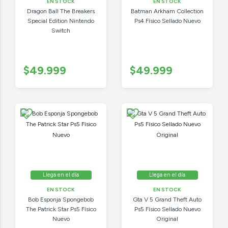
EN STOCK
EN STOCK
Dragon Ball The Breakers
Batman Arkham Collection
Special Edition Nintendo
Ps4 Físico Sellado Nuevo
Switch
$49.999
$49.999
Llega en el día
Llega en el día
EN STOCK
EN STOCK
Bob Esponja Spongebob
Gta V 5 Grand Theft Auto
The Patrick Star Ps5 Físico
Ps5 Físico Sellado Nuevo
Nuevo
Original