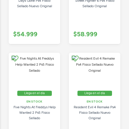
Days Gone Ps4 Fisico
Street Fighter 6 Ps4 Físico
Sellado Nuevo Original
Sellado Original
$54.999
$58.999
Llega en el día
Llega en el día
EN STOCK
EN STOCK
Five Nights At Freddys Help
Resident Evil 4 Remake Ps4
Wanted 2 Ps5 Físico
Físico Sellado Nuevo
Sellado
Original