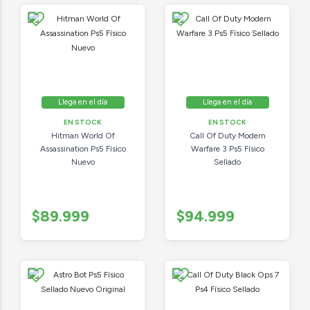
Llega en el día
Llega en el día
EN STOCK
EN STOCK
Hitman World Of
Call Of Duty Modern
Assassination Ps5 Físico
Warfare 3 Ps5 Físico
Nuevo
Sellado
$89.999
$94.999