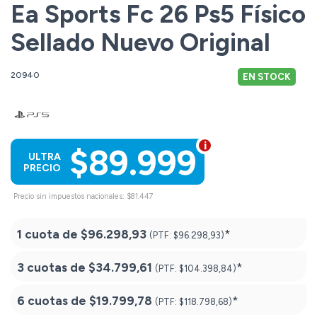
Ea Sports Fc 26 Ps5 Físico
Sellado Nuevo Original
20940
EN STOCK
$89.999
ULTRA
PRECIO
Precio sin impuestos nacionales: $81.447
1 cuota de
$96.298,93
*
(PTF:
$96.298,93)
3 cuotas de
$34.799,61
*
(PTF:
$104.398,84)
6 cuotas de
$19.799,78
*
(PTF:
$118.798,68)