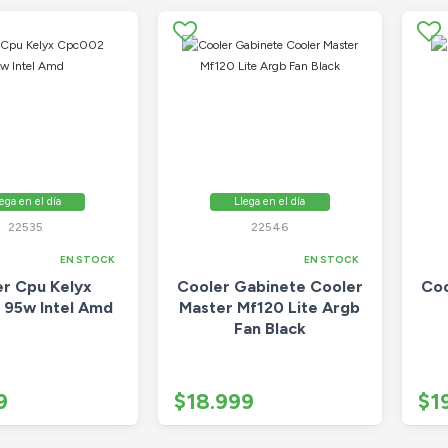
ega en el día
Llega en el día
22535
22546
EN STOCK
EN STOCK
er Cpu Kelyx
Cooler Gabinete Cooler
Coo
95w Intel Amd
Master Mf120 Lite Argb
Fan Black
9
$18.999
$1