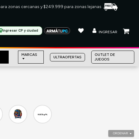
 para zonas cercanas y $249.999 para zonas lejanas
Ingresar CP y ciudad
INGRESAR
MARCAS
OUTLET DE
ULTRAOFERTAS
JUEGOS
ORDENAR