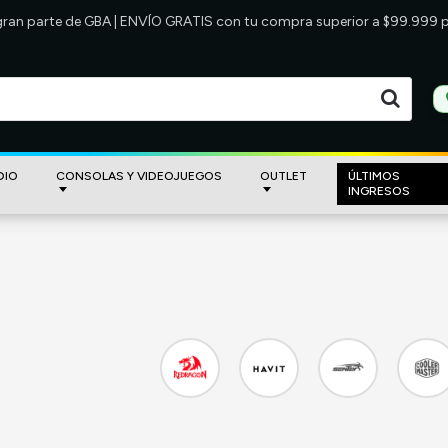
 gran parte de GBA | ENVÍO GRATIS con tu compra superior a $99.999
DIO
CONSOLAS Y VIDEOJUEGOS
OUTLET
ÚLTIMOS
INGRESOS