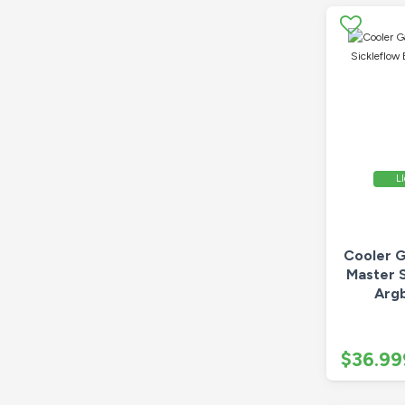
Ll
Cooler G
Master 
Argb
$36.99