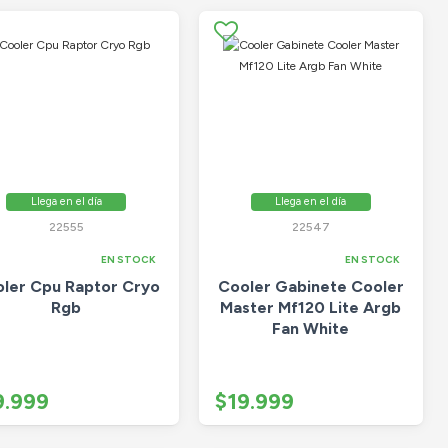
Llega en el día
Llega en el día
22555
22547
EN STOCK
EN STOCK
ler Cpu Raptor Cryo
Cooler Gabinete Cooler
Rgb
Master Mf120 Lite Argb
Fan White
9.999
$19.999