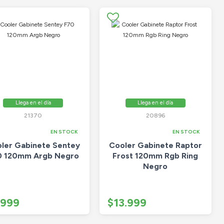
Llega en el día
Llega en el día
21370
20896
EN STOCK
EN STOCK
ler Gabinete Sentey
Cooler Gabinete Raptor
0 120mm Argb Negro
Frost 120mm Rgb Ring
Negro
.999
$13.999