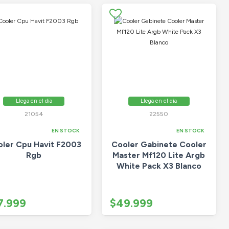
Llega en el día
Llega en el día
21054
22550
EN STOCK
EN STOCK
ler Cpu Havit F2003
Cooler Gabinete Cooler
Rgb
Master Mf120 Lite Argb
White Pack X3 Blanco
7.999
$49.999