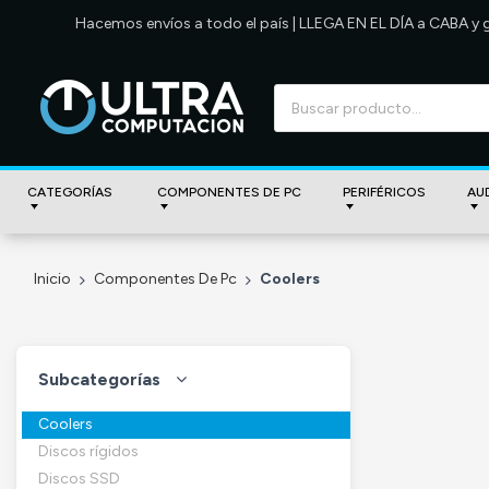
Hacemos envíos a todo el país | LLEGA EN EL DÍA a CABA y
CATEGORÍAS
COMPONENTES DE PC
PERIFÉRICOS
AU
Inicio
Componentes De Pc
Coolers
Subcategorías
Coolers
Discos rígidos
Discos SSD