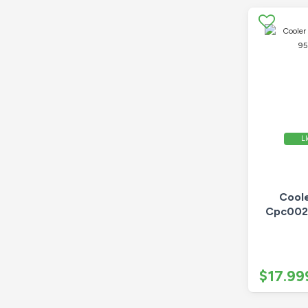
Ll
Cool
Cpc002 
$17.99