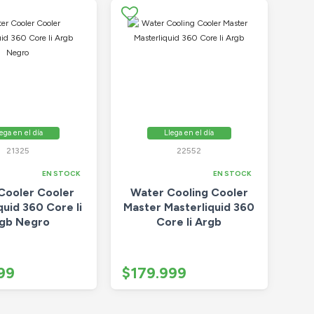
ega en el día
Llega en el día
21325
22552
EN STOCK
EN STOCK
Cooler Cooler
Water Cooling Cooler
quid 360 Core Ii
Master Masterliquid 360
gb Negro
Core Ii Argb
99
$179.999