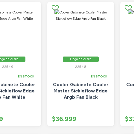
ega en el día
Llega en el día
22549
22548
EN STOCK
EN STOCK
abinete Cooler
Cooler Gabinete Cooler
Coo
Sickleflow Edge
Master Sickleflow Edge
 Fan White
Argb Fan Black
9
$36.999
$3