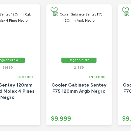
ega en el día
Llega en el día
21469
21369
EN STOCK
EN STOCK
 Sentey 120mm
Cooler Gabinete Sentey
Coo
d Molex 4 Pines
F75 120mm Argb Negro
F7
Negro
$9.999
$9