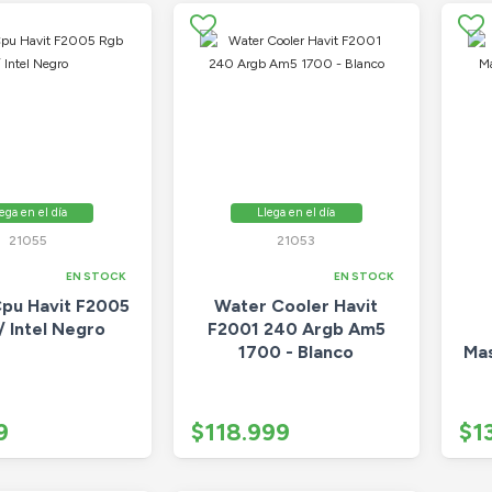
ega en el día
Llega en el día
21055
21053
EN STOCK
EN STOCK
Cpu Havit F2005
Water Cooler Havit
/ Intel Negro
F2001 240 Argb Am5
1700 - Blanco
Mas
9
$118.999
$1