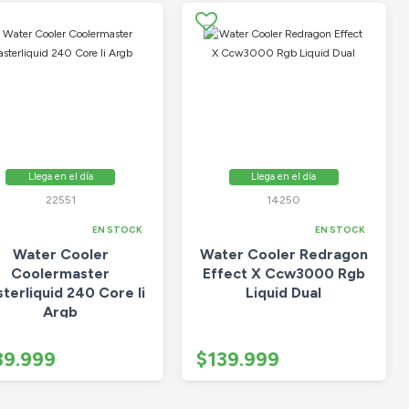
Llega en el día
Llega en el día
22551
14250
EN STOCK
EN STOCK
Water Cooler
Water Cooler Redragon
Coolermaster
Effect X Ccw3000 Rgb
terliquid 240 Core Ii
Liquid Dual
Argb
39.999
$139.999