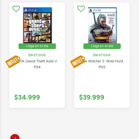
Llega en el día
Llega en el día
EN STOCK
EN STOCK
GTA Grand Theft Auto V
The Witcher 3: Wild Hunt
PS4
PS5
$34.999
$39.999
1