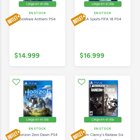
Llega en el día
Llega en el día
EN STOCK
EN STOCK
BioWare Anthem PS4
EA Sports FIFA 18 PS4
$14.999
$16.999
Llega en el día
Llega en el día
EN STOCK
EN STOCK
Horizon Zero Dawn PS4
Tom Clancy's Raibow Six