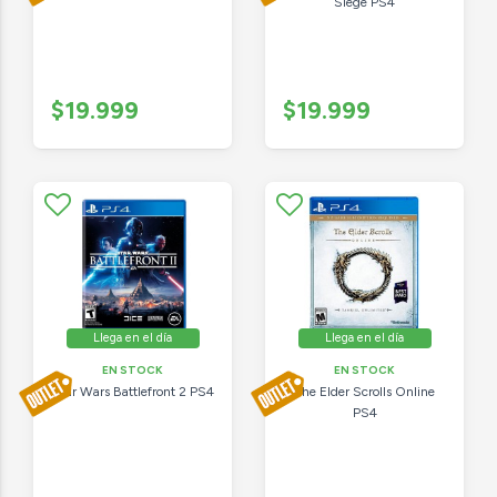
Siege PS4
$19.999
$19.999
Llega en el día
Llega en el día
EN STOCK
EN STOCK
Star Wars Battlefront 2 PS4
The Elder Scrolls Online
PS4