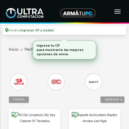
Enviar a
Ingresar CP y ciudad
Ingresa tu CP
Inicio
Perifericos
Accesorios
para mostrarte las mejores
opciones de envío.
FILTRAR
ORDENAR