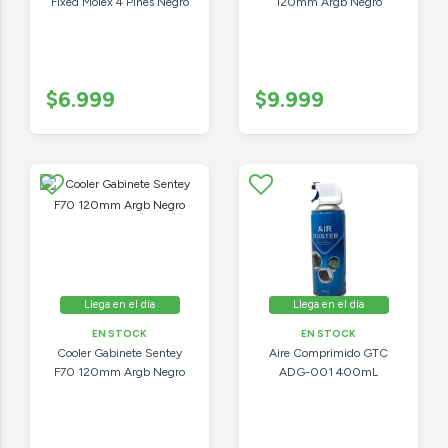
Fixed Molex 4 Pines Negro
120mm Argb Negro
$6.999
$9.999
Llega en el día
Llega en el día
EN STOCK
EN STOCK
Cooler Gabinete Sentey
Aire Comprimido GTC
F70 120mm Argb Negro
ADG-001 400mL