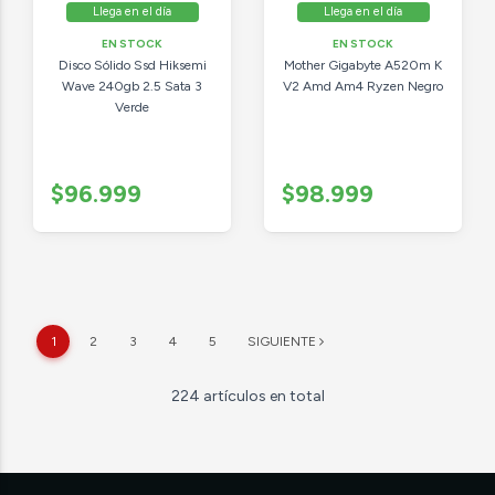
Llega en el día
Llega en el día
EN STOCK
EN STOCK
Disco Sólido Ssd Hiksemi
Mother Gigabyte A520m K
Wave 240gb 2.5 Sata 3
V2 Amd Am4 Ryzen Negro
Verde
$96.999
$98.999
1
2
3
4
5
SIGUIENTE
224 artículos en total