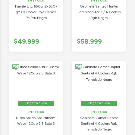
EN STOCK
EN STOCK
Fuente Lnz 650w Zx650-
Gabinete Sentey Hunter
gz C/ Cooler Rojo Gamer
Templado Atx C/ 4 Coolers
Pc Psu Negro
Rgb Negro
$49.999
$58.999
Llega en el día
Llega en el día
EN STOCK
EN STOCK
Disco Solido Ssd Hiksemi
Gabinete Gamer Raptor
Wave 120gb 2.5 Sata 3
Sentinel 4 Coolers Rgb
Templado Negro