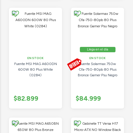
Llega en el día
EN STOCK
EN STOCK
Fuente MSI MAG A600DN
Fuente Solarmax 750w
600W 80 Plus White
Cfa-750-80pb 80 Plus
(0284)
Bronce Gamer Psu Negro
$82.899
$84.999