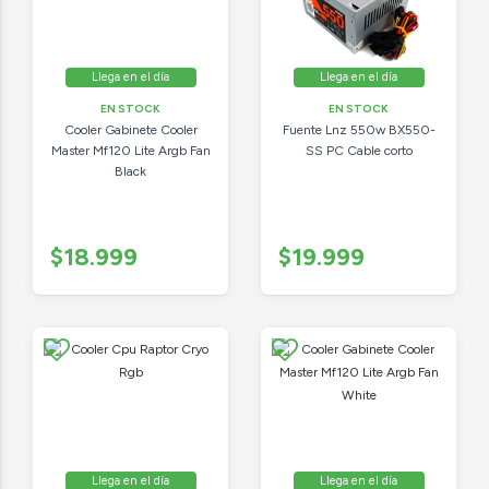
Llega en el día
Llega en el día
EN STOCK
EN STOCK
Cooler Gabinete Cooler
Fuente Lnz 550w BX550-
Master Mf120 Lite Argb Fan
SS PC Cable corto
Black
$18.999
$19.999
Llega en el día
Llega en el día