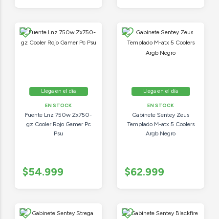
Llega en el día
Llega en el día
EN STOCK
EN STOCK
Fuente Lnz 750w Zx750-
Gabinete Sentey Zeus
gz Cooler Rojo Gamer Pc
Templado M-atx 5 Coolers
Psu
Argb Negro
$54.999
$62.999