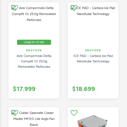
Llega en el día
EN STOCK
EN STOCK
Aire Comprimido Delta
ICE PAD - Carbice Ice Pad
Compitt Or 250g
Nanotube Technology
Removedor Particulas
$17.999
$18.699