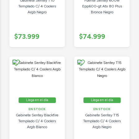
Gabinete Sentey T10
Fuente Sentey 600w
Templado C/ 4 Coolers
Epp600-gt Atx 80 Plus
Argb Negro
Bronce Negro
$73.999
$74.999
Llega en el día
Llega en el día
EN STOCK
EN STOCK
Gabinete Sentey Blackfire
Gabinete Sentey T15
Templado C/ 4 Coolers
Templado C/ 4 Coolers
Argb Blanco
Argb Negro