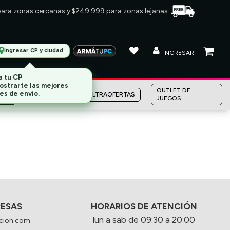
 para zonas cercanas y $249.999 para zonas lejanas
Ingresar CP y ciudad
INGRESAR
a tu CP
ostrarte las mejores
MARCAS
OUTLET DE
es de envío.
ULTRAOFERTAS
JUEGOS
RESAS
HORARIOS DE ATENCIÓN
lun a sab de 09:30 a 20:00
cion.com