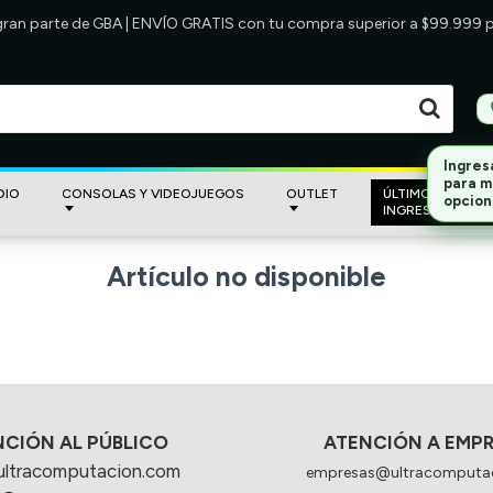
 gran parte de GBA | ENVÍO GRATIS con tu compra superior a $99.999
Ingres
para m
DIO
CONSOLAS Y VIDEOJUEGOS
OUTLET
ÚLTIMOS
opcion
INGRESOS
Artículo no disponible
NCIÓN AL PÚBLICO
ATENCIÓN A EMP
ultracomputacion.com
empresas@ultracomputa