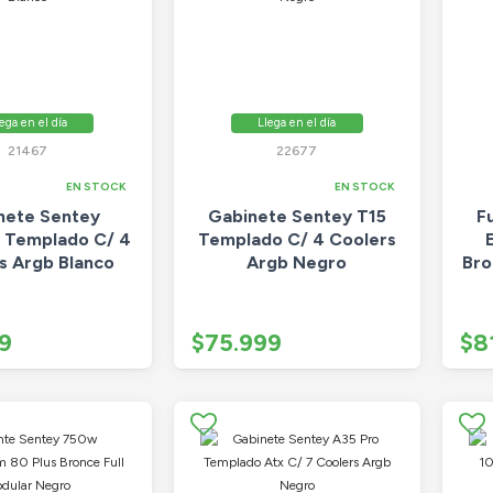
ega en el día
Llega en el día
21467
22677
EN STOCK
EN STOCK
nete Sentey
Gabinete Sentey T15
F
e Templado C/ 4
Templado C/ 4 Coolers
s Argb Blanco
Argb Negro
Bro
9
$75.999
$8