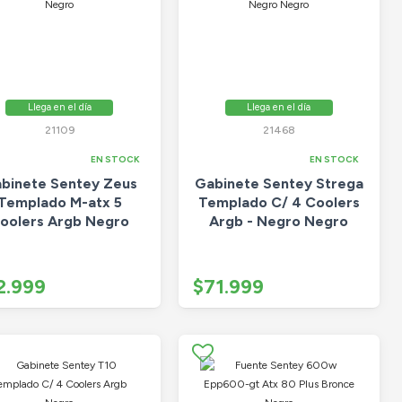
Llega en el día
Llega en el día
21109
21468
EN STOCK
EN STOCK
binete Sentey Zeus
Gabinete Sentey Strega
Templado M-atx 5
Templado C/ 4 Coolers
oolers Argb Negro
Argb - Negro Negro
2.999
$71.999