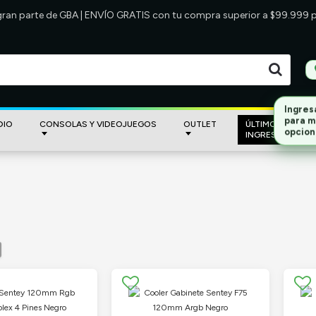
 gran parte de GBA | ENVÍO GRATIS con tu compra superior a $99.999
DIO
CONSOLAS Y VIDEOJUEGOS
OUTLET
ÚLTIMOS
INGRESOS