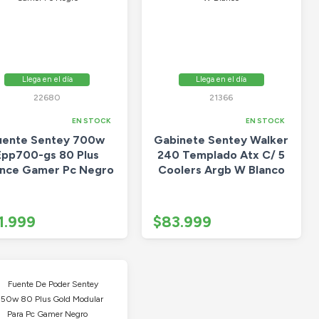
Llega en el día
Llega en el día
22680
21366
EN STOCK
EN STOCK
uente Sentey 700w
Gabinete Sentey Walker
Epp700-gs 80 Plus
240 Templado Atx C/ 5
nce Gamer Pc Negro
Coolers Argb W Blanco
1.999
$83.999