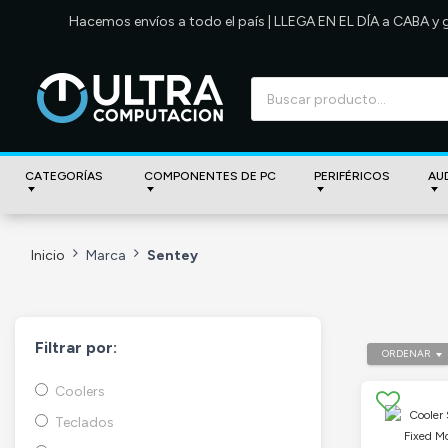
Hacemos envíos a todo el país | LLEGA EN EL DÍA a CABA y
CATEGORÍAS
COMPONENTES DE PC
PERIFÉRICOS
AU
Inicio
Marca
Sentey
Filtrar por:
ORDENAR
Coolers
Teclados