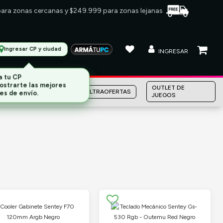
 para zonas cercanas y $249.999 para zonas lejanas
Ingresar CP y ciudad
INGRESAR
MARCAS
OUTLET DE
ULTRAOFERTAS
JUEGOS