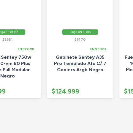
ega en el día
Llega en el día
22681
21470
EN STOCK
EN STOCK
 Sentey 750w
Gabinete Sentey A35
Fue
0-vm 80 Plus
Pro Templado Atx C/ 7
1
 Full Modular
Coolers Argb Negro
Mo
Negro
99
$124.999
$1