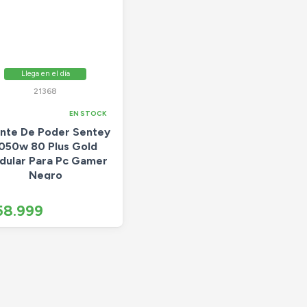
Llega en el día
21368
EN STOCK
nte De Poder Sentey
050w 80 Plus Gold
dular Para Pc Gamer
Negro
58.999