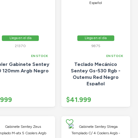
Llega en el día
Llega en el día
21370
9875
EN STOCK
EN STOCK
ler Gabinete Sentey
Teclado Mecánico
0 120mm Argb Negro
Sentey Gs-530 Rgb -
Outemu Red Negro
Español
.999
$41.999