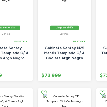
ega en el día
Llega en el día
21465
21466
EN STOCK
EN STOCK
nete Sentey
Gabinete Sentey M25
G
e Templado C/ 4
Mantis Templado C/ 4
Te
s Argb Negro
Coolers Argb Negro
9
$73.999
$7