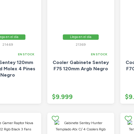
ega en el día
Llega en el día
21469
21369
EN STOCK
EN STOCK
 Sentey 120mm
Cooler Gabinete Sentey
Coo
d Molex 4 Pines
F75 120mm Argb Negro
F7
Negro
$9.999
$9