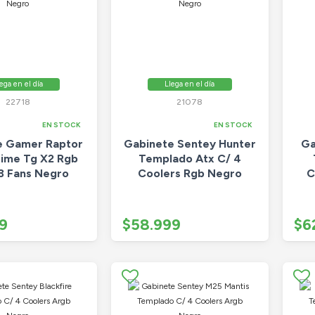
ega en el día
Llega en el día
22718
21078
EN STOCK
EN STOCK
e Gamer Raptor
Gabinete Sentey Hunter
Ga
ime Tg X2 Rgb
Templado Atx C/ 4
 3 Fans Negro
Coolers Rgb Negro
C
9
$58.999
$6