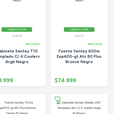
Llega en el día
Llega en el día
22676
21471
EN STOCK
EN STOCK
abinete Sentey T10
Fuente Sentey 600w
mplado C/ 4 Coolers
Epp600-gt Atx 80 Plus
Argb Negro
Bronce Negro
3.999
$74.999