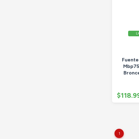
Ll
Fuente
Mbp75
Bronce
$118.9
1