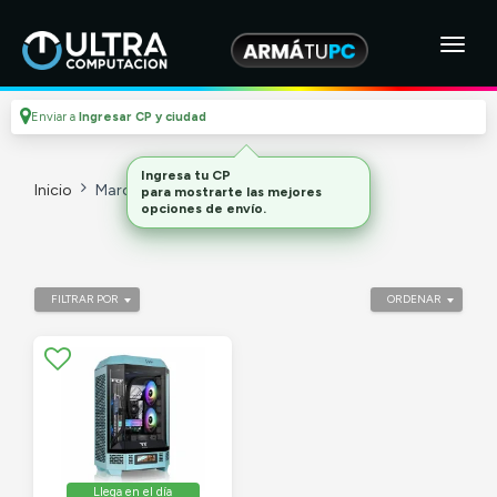
Enviar a
Ingresar CP y ciudad
Ingresa tu CP
Inicio
Marca
Intel
para mostrarte las mejores
opciones de envío.
FILTRAR POR
ORDENAR
Llega en el día