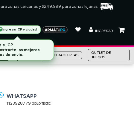
 para zonas cercanas y $249.999 para zonas lejanas
Ingresar CP y ciudad
INGRESAR
a tu CP
ostrarte las mejores
MARCAS
OUTLET DE
es de envío.
ULTRAOFERTAS
JUEGOS
WHATSAPP
1123928779
(SOLO TEXTO)