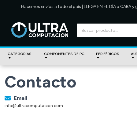
Hacemos envíos a todo el país | LLEGA EN EL DÍA a CABA y
CATEGORÍAS
COMPONENTES DE PC
PERIFÉRICOS
AU
Contacto
Email
info@ultracomputacion.com