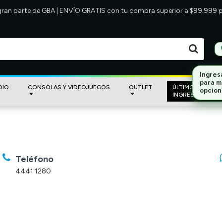
 gran parte de GBA | ENVÍO GRATIS con tu compra superior a $99.999
Ingres
para m
DIO
CONSOLAS Y VIDEOJUEGOS
OUTLET
ÚLTIMOS
opcion
INGRESOS
Teléfono
4441 1280