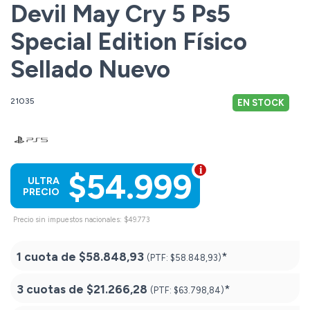
Devil May Cry 5 Ps5
Special Edition Físico
Sellado Nuevo
21035
EN STOCK
$54.999
ULTRA
PRECIO
Precio sin impuestos nacionales: $49.773
1 cuota de
$58.848,93
*
(PTF:
$58.848,93)
3 cuotas de
$21.266,28
*
(PTF:
$63.798,84)