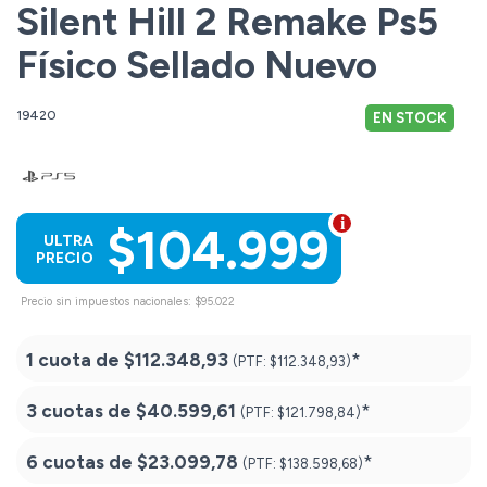
Silent Hill 2 Remake Ps5
Físico Sellado Nuevo
19420
EN STOCK
$104.999
ULTRA
PRECIO
Precio sin impuestos nacionales: $95.022
1 cuota de
$112.348,93
*
(PTF:
$112.348,93)
3 cuotas de
$40.599,61
*
(PTF:
$121.798,84)
6 cuotas de
$23.099,78
*
(PTF:
$138.598,68)