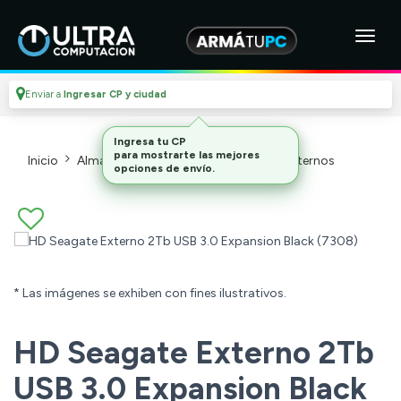
Enviar a
Ingresar CP y ciudad
Ingresa tu CP
para mostrarte las mejores
Inicio
Almacenamiento Externo
Discos Externos
opciones de envío.
* Las imágenes se exhiben con fines ilustrativos.
HD Seagate Externo 2Tb
USB 3.0 Expansion Black