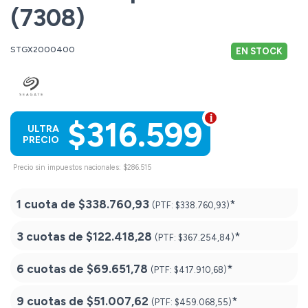
(7308)
STGX2000400
EN STOCK
$316.599
ULTRA
PRECIO
Precio sin impuestos nacionales: $286.515
1 cuota de
$338.760,93
*
(PTF:
$338.760,93)
3 cuotas de
$122.418,28
*
(PTF:
$367.254,84)
6 cuotas de
$69.651,78
*
(PTF:
$417.910,68)
9 cuotas de
$51.007,62
*
(PTF:
$459.068,55)