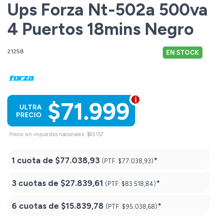
Ups Forza Nt-502a 500va
4 Puertos 18mins Negro
21258
EN STOCK
$71.999
ULTRA
PRECIO
Precio sin impuestos nacionales: $65.157
1 cuota de
$77.038,93
*
(PTF:
$77.038,93)
3 cuotas de
$27.839,61
*
(PTF:
$83.518,84)
6 cuotas de
$15.839,78
*
(PTF:
$95.038,68)