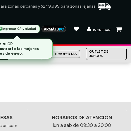
 para zonas cercanas y $249.999 para zonas lejanas
Ingresar CP y ciudad
INGRESAR
a tu CP
ostrarte las mejores
MARCAS
OUTLET DE
es de envío.
ULTRAOFERTAS
JUEGOS
RESAS
HORARIOS DE ATENCIÓN
lun a sab de 09:30 a 20:00
cion.com