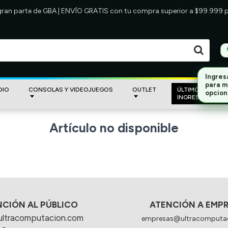
 gran parte de GBA | ENVÍO GRATIS con tu compra superior a $99.999
Ingres
para m
DIO
CONSOLAS Y VIDEOJUEGOS
OUTLET
ÚLTIMOS
opcion
INGRESOS
Artículo no disponible
NCIÓN AL PÚBLICO
ATENCIÓN A EMP
ultracomputacion.com
empresas@ultracomputa