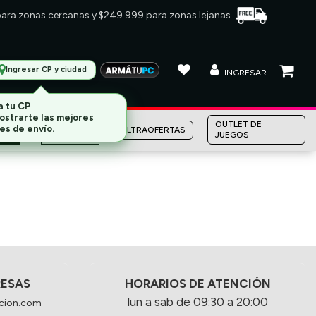
 para zonas cercanas y $249.999 para zonas lejanas
Ingresar CP y ciudad
INGRESAR
a tu CP
ostrarte las mejores
MARCAS
OUTLET DE
es de envío.
ULTRAOFERTAS
JUEGOS
RESAS
HORARIOS DE ATENCIÓN
lun a sab de 09:30 a 20:00
cion.com