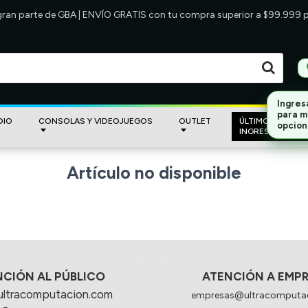
 gran parte de GBA | ENVÍO GRATIS con tu compra superior a $99.999
Ingres
para m
DIO
CONSOLAS Y VIDEOJUEGOS
OUTLET
ÚLTIMOS
opcion
INGRESOS
Artículo no disponible
NCIÓN AL PÚBLICO
ATENCIÓN A EMP
ultracomputacion.com
empresas@ultracomputa