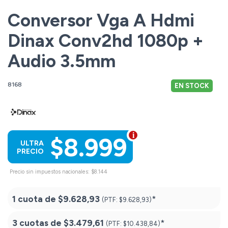
Conversor Vga A Hdmi
Dinax Conv2hd 1080p +
Audio 3.5mm
8168
EN STOCK
$8.999
ULTRA
PRECIO
Precio sin impuestos nacionales: $8.144
1 cuota de
$9.628,93
*
(PTF:
$9.628,93)
3 cuotas de
$3.479,61
*
(PTF:
$10.438,84)