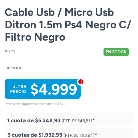
Cable Usb / Micro Usb
Ditron 1.5m Ps4 Negro C/
Filtro Negro
15772
EN STOCK
$4.999
ULTRA
PRECIO
Precio sin impuestos nacionales: $4.524
1 cuota de
$5.348,93
*
(PTF:
$5.348,93)
3 cuotas de
$1.932,95
*
(PTF:
$5.798,84)