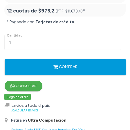
12 cuotas de
$973,2
*
(PTF:
$11.678,4)
* Pagando con
Tarjetas de crédito
.
Cantidad
COMPRAR
CONSULTAR
Llega en el día
Envíos a todo el país
¡CALCULAR ENVÍO!
Retirá en
Ultra Computación
.
Peatonal Arieta 3205, San Justo. Horarios: 10 a 20hs.