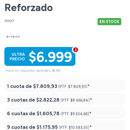
Reforzado
13107
EN STOCK
$6.999
ULTRA
PRECIO
Precio sin impuestos nacionales: $6.334
1 cuota de
$7.809,93
*
(PTF:
$7.809,93)
3 cuotas de
$2.822,28
*
(PTF:
$8.466,84)
6 cuotas de
$1.605,78
*
(PTF:
$9.634,68)
9 cuotas de
$1.175,95
*
(PTF:
$10.583,55)