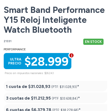
Smart Band Performance
Y15 Reloj Inteligente
Watch Bluetooth
21331
EN STOCK
PERFORMANCE
$28.999
ULTRA
PRECIO
Precio sin impuestos nacionales: $26.243
1 cuota de
$31.028,93
*
(PTF:
$31.028,93)
3 cuotas de
$11.212,95
*
(PTF:
$33.638,84)
6 cuotas de
$6.379,78
*
(PTF:
$38.278,68)