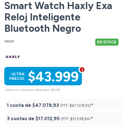
Smart Watch Haxly Exa
Reloj Inteligente
Bluetooth Negro
19329
EN STOCK
$43.999
ULTRA
PRECIO
Precio sin impuestos nacionales: $39.818
1 cuota de
$47.078,93
*
(PTF:
$47.078,93)
3 cuotas de
$17.012,95
*
(PTF:
$51.038,84)