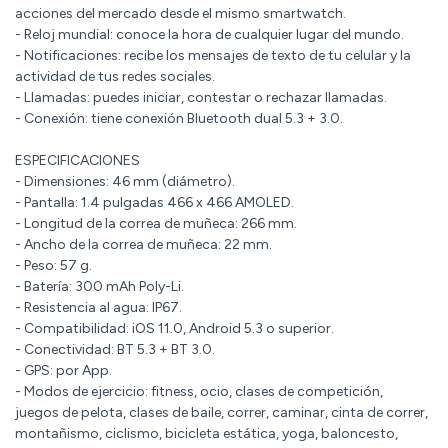
acciones del mercado desde el mismo smartwatch.
- Reloj mundial: conoce la hora de cualquier lugar del mundo.
- Notificaciones: recibe los mensajes de texto de tu celular y la
actividad de tus redes sociales.
- Llamadas: puedes iniciar, contestar o rechazar llamadas.
- Conexión: tiene conexión Bluetooth dual 5.3 + 3.0.
ESPECIFICACIONES
- Dimensiones: 46 mm (diámetro).
- Pantalla: 1.4 pulgadas 466 x 466 AMOLED.
- Longitud de la correa de muñeca: 266 mm.
- Ancho de la correa de muñeca: 22 mm.
- Peso: 57 g.
- Batería: 300 mAh Poly-Li.
- Resistencia al agua: IP67.
- Compatibilidad: iOS 11.0, Android 5.3 o superior.
- Conectividad: BT 5.3 + BT 3.0.
- GPS: por App.
- Modos de ejercicio: fitness, ocio, clases de competición,
juegos de pelota, clases de baile, correr, caminar, cinta de correr,
montañismo, ciclismo, bicicleta estática, yoga, baloncesto,