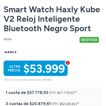
Smart Watch Haxly Kube
V2 Reloj Inteligente
Bluetooth Negro Sport
18124
EN STOCK
$53.999
ULTRA
PRECIO
Precio sin impuestos nacionales: $48.868
1 cuota de
$57.778,93
*
(PTF:
$57.778,93)
3 cuotas de
$20.879,61
*
(PTF:
$62.638,84)