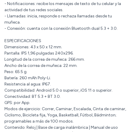
- Notificaciones: recibe los mensajes de texto de tu celular y la
actividad de tus redes sociales.
- Llamadas: inicia, responde o rechaza llamadas desde tu
muñeca.
- Conexión: cuenta con la conexión Bluetooth dual 5.3 + 3.0.
ESPECIFICACIONES
Dimensiones: 43 x 50 x 12 mm.
Pantalla: IPS 1,96 pulgadas 240x296.
Longitud de la correa de muñeca: 266 mm.
Ancho de la correa de muñeca: 22 mm.
Peso: 65.5 g.
Batería: 260 mAh Poly-Li.
Resistencia al agua: IP67.
Compatibilidad: Android 5.0 o superior, iOS 11 o superior.
Conectividad: BT 5.3 + BT 3.0.
GPS: por App.
Modos de ejercicio: Correr, Caminar, Escalada, Cinta de caminar,
Ciclismo, Bicicleta fija, Yoga, Basketball, Fútbol, Bádminton;
programables a más de 100 modos.
Contenido: Reloj | Base de carga inalámbrica | Manual de uso