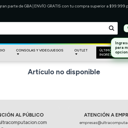
 gran parte de GBA | ENVÍO GRATIS con tu compra superior a $99.999
DIO
CONSOLAS Y VIDEOJUEGOS
OUTLET
ÚLTIMOS
INGRESOS
Artículo no disponible
NCIÓN AL PÚBLICO
ATENCIÓN A EMP
ultracomputacion.com
empresas@ultracomputa