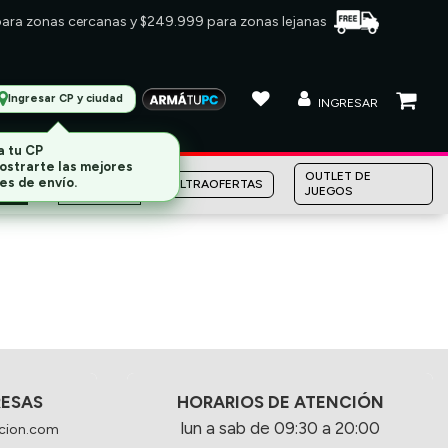
 para zonas cercanas y $249.999 para zonas lejanas
Ingresar CP y ciudad
INGRESAR
MARCAS
OUTLET DE
ULTRAOFERTAS
JUEGOS
RESAS
HORARIOS DE ATENCIÓN
lun a sab de 09:30 a 20:00
cion.com