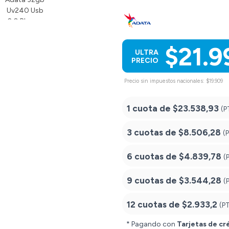
$21.9
ULTRA
PRECIO
Precio sin impuestos nacionales: $19.909
1 cuota de
$23.538,93
(P
3 cuotas de
$8.506,28
(
6 cuotas de
$4.839,78
(
9 cuotas de
$3.544,28
(
12 cuotas de
$2.933,2
(P
* Pagando con
Tarjetas de cr