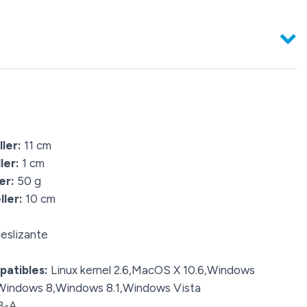
ler:
11 cm
ler:
1 cm
er:
50 g
ler:
10 cm
eslizante
patibles:
Linux kernel 2.6,MacOS X 10.6,Windows
Windows 8,Windows 8.1,Windows Vista
B-A