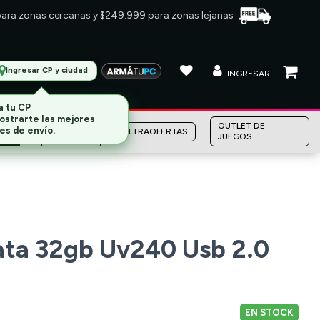
 para zonas cercanas y $249.999 para zonas lejanas
Ingresar CP y ciudad
INGRESAR
MARCAS
OUTLET DE
ULTRAOFERTAS
JUEGOS
ata 32gb Uv240 Usb 2.0
EN STOCK