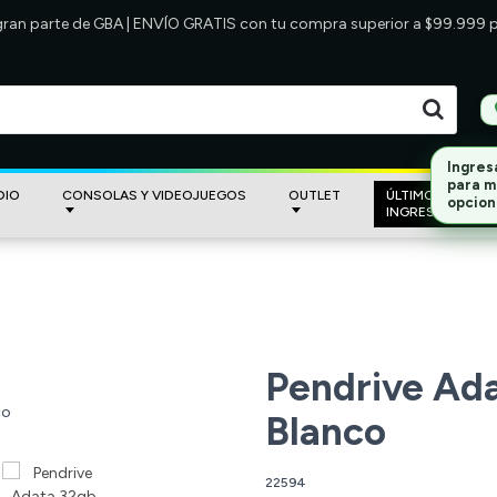
 gran parte de GBA | ENVÍO GRATIS con tu compra superior a $99.999
DIO
CONSOLAS Y VIDEOJUEGOS
OUTLET
ÚLTIMOS
INGRESOS
Pendrive Ad
Blanco
22594