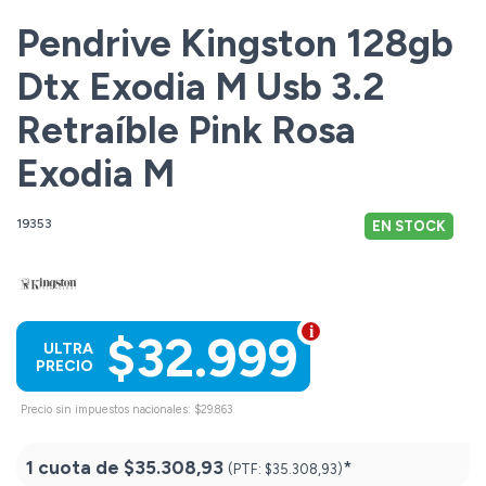
Pendrive Kingston 128gb
Dtx Exodia M Usb 3.2
Retraíble Pink Rosa
Exodia M
19353
EN STOCK
$32.999
ULTRA
PRECIO
Precio sin impuestos nacionales: $29.863
1 cuota de
$35.308,93
*
(PTF:
$35.308,93)