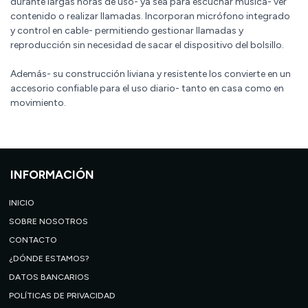
durante largas horas de uso- ya sea para escuchar música- ver
contenido o realizar llamadas. Incorporan micrófono integrado
y control en cable- permitiendo gestionar llamadas y
reproducción sin necesidad de sacar el dispositivo del bolsillo.
Además- su construcción liviana y resistente los convierte en un
accesorio confiable para el uso diario- tanto en casa como en
movimiento.
INFORMACIÓN
INICIO
SOBRE NOSOTROS
CONTACTO
¿DÓNDE ESTAMOS?
DATOS BANCARIOS
POLÍTICAS DE PRIVACIDAD