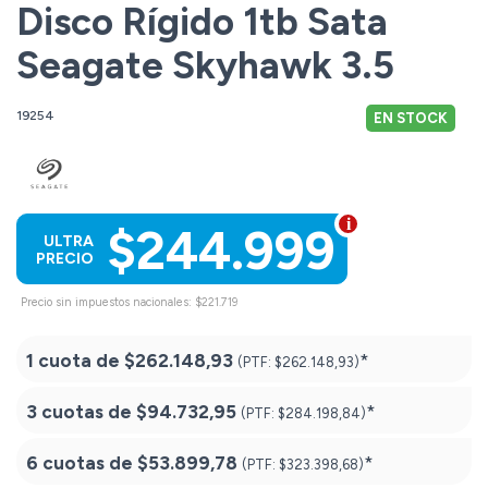
Disco Rígido 1tb Sata
Seagate Skyhawk 3.5
19254
EN STOCK
$244.999
ULTRA
PRECIO
Precio sin impuestos nacionales: $221.719
1 cuota de
$262.148,93
*
(PTF:
$262.148,93)
3 cuotas de
$94.732,95
*
(PTF:
$284.198,84)
6 cuotas de
$53.899,78
*
(PTF:
$323.398,68)