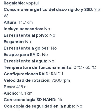
Regalable:
vppfull
Consumo energético del disco rígido y SSD:
2.5
W
Altura:
14.7 cm
Incluye accesorios:
No
Es resistente al polvo:
No
Es gamer:
No
Es resistente a golpes:
No
Es apto para RAID:
No
Es resistente al agua:
No
Temperatura de funcionamiento:
0 °C - 65 °C
Configuraciones RAID:
RAID 1
Velocidad de rotación:
7200 rpm
Peso:
415 g
Ancho:
10.1 cm
Con tecnología 3D NAND:
No
Con copia de seguridad en la nube:
No