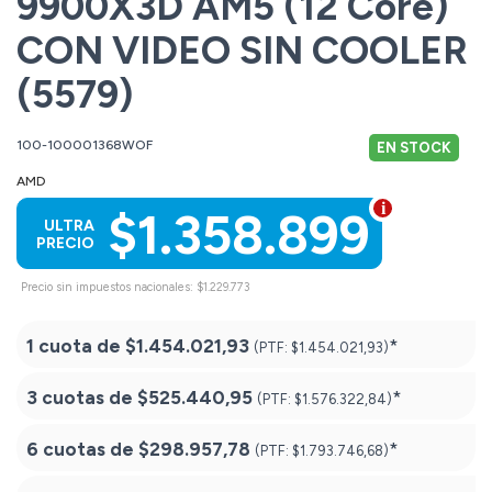
9900X3D AM5 (12 Core)
CON VIDEO SIN COOLER
(5579)
100-100001368WOF
EN STOCK
AMD
$1.358.899
ULTRA
PRECIO
Precio sin impuestos nacionales: $1.229.773
1 cuota de
$1.454.021,93
*
(PTF:
$1.454.021,93)
3 cuotas de
$525.440,95
*
(PTF:
$1.576.322,84)
6 cuotas de
$298.957,78
*
(PTF:
$1.793.746,68)