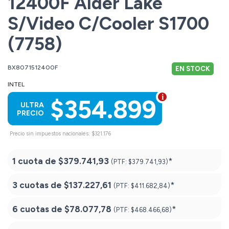
12400F Alder Lake
S/Video C/Cooler S1700
(7758)
BX8071512400F
EN STOCK
INTEL
$354.899
ULTRA
PRECIO
Precio sin impuestos nacionales: $321.176
1 cuota de
$379.741,93
*
(PTF:
$379.741,93)
3 cuotas de
$137.227,61
*
(PTF:
$411.682,84)
6 cuotas de
$78.077,78
*
(PTF:
$468.466,68)