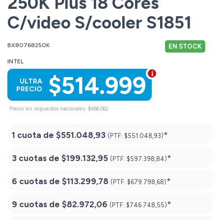
250K Plus 18 Cores
C/video S/cooler S1851
BX80768250K
EN STOCK
INTEL
$514.999
ULTRA
PRECIO
Precio sin impuestos nacionales: $466.062
1 cuota de
$551.048,93
*
(PTF:
$551.048,93)
3 cuotas de
$199.132,95
*
(PTF:
$597.398,84)
6 cuotas de
$113.299,78
*
(PTF:
$679.798,68)
9 cuotas de
$82.972,06
*
(PTF:
$746.748,55)