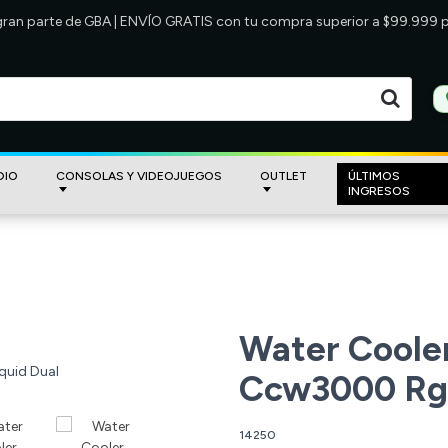
 gran parte de GBA | ENVÍO GRATIS con tu compra superior a $99.999
DIO
CONSOLAS Y VIDEOJUEGOS
OUTLET
ÚLTIMOS
INGRESOS
Water Coole
Ccw3000 Rgb
14250