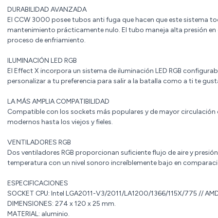
DURABILIDAD AVANZADA
El CCW 3000 posee tubos anti fuga que hacen que este sistema t
mantenimiento prácticamente nulo. El tubo maneja alta presión en 
proceso de enfriamiento.
ILUMINACIÓN LED RGB
El Effect X incorpora un sistema de iluminación LED RGB configurab
personalizar a tu preferencia para salir a la batalla como a ti te gust
LA MÁS AMPLIA COMPATIBILIDAD
Compatible con los sockets más populares y de mayor circulación 
modernos hasta los viejos y fieles.
VENTILADORES RGB
Dos ventiladores RGB proporcionan suficiente flujo de aire y presión
temperatura con un nivel sonoro increíblemente bajo en comparació
ESPECIFICACIONES
SOCKET CPU: Intel LGA2011-V3/2011/LA1200/1366/115X/775 // AMD
DIMENSIONES: 274 x 120 x 25 mm.
MATERIAL: aluminio.