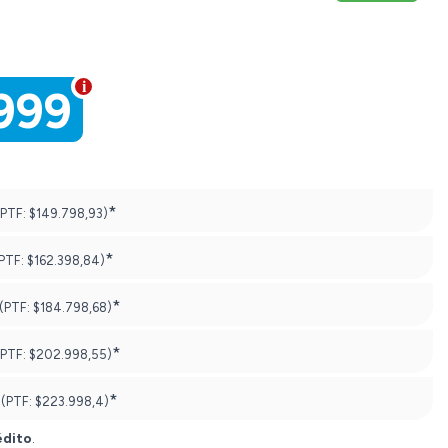
999
*
(PTF:
$149.798,93)
*
PTF:
$162.398,84)
*
(PTF:
$184.798,68)
*
(PTF:
$202.998,55)
*
(PTF:
$223.998,4)
édito
.