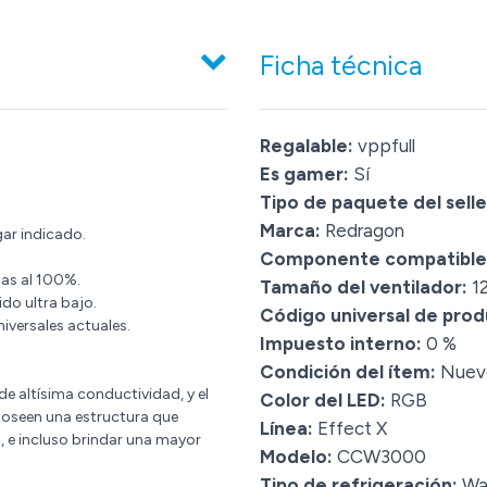
Ficha técnica
Regalable:
vppfull
Es gamer:
Sí
Tipo de paquete del selle
Marca:
Redragon
gar indicado.
Componente compatible
gas al 100%.
Tamaño del ventilador:
1
ido ultra bajo.
Código universal de prod
iversales actuales.
Impuesto interno:
0 %
Condición del ítem:
Nuev
e altísima conductividad, y el
Color del LED:
RGB
 poseen una estructura que
Línea:
Effect X
, e incluso brindar una mayor
Modelo:
CCW3000
Tipo de refrigeración:
Wat