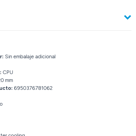
r:
Sin embalaje adicional
:
CPU
20 mm
ucto:
6950376781062
o
er cooling