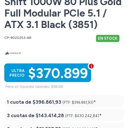
Shift 1000W 80 Plus Gold
Full Modular PCIe 5.1 /
ATX 3.1 Black (3851)
CP-9020253-AR
EN STOCK
$370.899
ULTRA
PRECIO
Precio sin impuestos nacionales: $306.528
1 cuota de
$396.861,93
*
(PTF:
$396.861,93)
3 cuotas de
$143.414,28
*
(PTF:
$430.242,84)