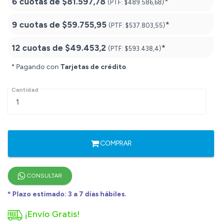
6 cuotas de
$81.597,78
*
(PTF:
$489.586,68)
9 cuotas de
$59.755,95
*
(PTF:
$537.803,55)
12 cuotas de
$49.453,2
*
(PTF:
$593.438,4)
* Pagando con
Tarjetas de crédito
.
Cantidad
COMPRAR
CONSULTAR
* Plazo estimado: 3 a 7 días hábiles.
¡Envío Gratis!