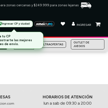
 para zonas cercanas y $249.999 para zonas lejanas
Ingresar CP y ciudad
INGRESAR
a tu CP
ostrarte las mejores
MARCAS
OUTLET DE
ULTRAOFERTAS
es de envío.
JUEGOS
RESAS
HORARIOS DE ATENCIÓN
lun a sab de 09:30 a 20:00
cion.com