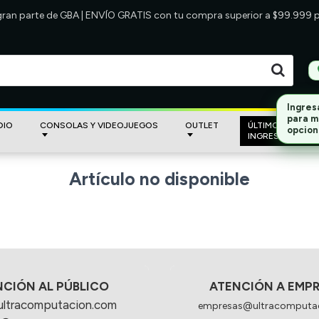
 gran parte de GBA | ENVÍO GRATIS con tu compra superior a $99.999
Ingres
para m
DIO
CONSOLAS Y VIDEOJUEGOS
OUTLET
ÚLTIMOS
opcion
INGRESOS
Artículo no disponible
NCIÓN AL PÚBLICO
ATENCIÓN A EMP
ultracomputacion.com
empresas@ultracomputa