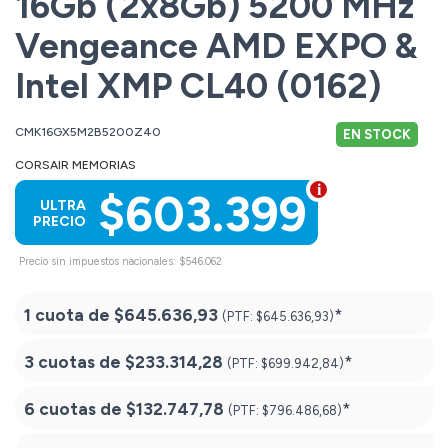
16Gb (2x8Gb) 5200 MHz
Vengeance AMD EXPO &
Intel XMP CL40 (0162)
CMK16GX5M2B5200Z40
EN STOCK
CORSAIR MEMORIAS
$603.399
ULTRA
PRECIO
Precio sin impuestos nacionales: $546.062
1 cuota de
$645.636,93
*
(PTF:
$645.636,93)
3 cuotas de
$233.314,28
*
(PTF:
$699.942,84)
6 cuotas de
$132.747,78
*
(PTF:
$796.486,68)