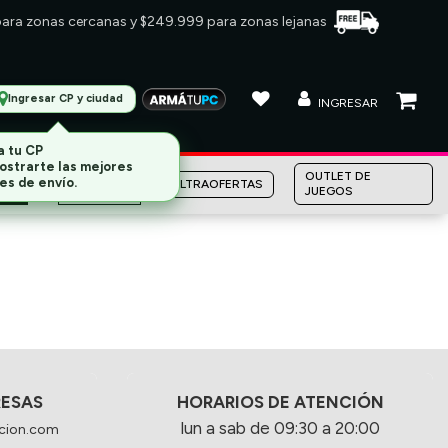
 para zonas cercanas y $249.999 para zonas lejanas
Ingresar CP y ciudad
INGRESAR
a tu CP
ostrarte las mejores
MARCAS
OUTLET DE
es de envío.
ULTRAOFERTAS
JUEGOS
RESAS
HORARIOS DE ATENCIÓN
lun a sab de 09:30 a 20:00
cion.com