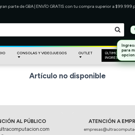
 gran parte de GBA | ENVÍO GRATIS con tu compra superior a $99.999
Ingres
para m
DIO
CONSOLAS Y VIDEOJUEGOS
OUTLET
ÚLTIMOS
opcion
INGRESOS
Artículo no disponible
NCIÓN AL PÚBLICO
ATENCIÓN A EMP
ultracomputacion.com
empresas@ultracomputa