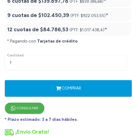
6 cuotas de
$139.897,78
*
(PTF:
$839.386,68)
9 cuotas de
$102.450,39
*
(PTF:
$922.053,55)
12 cuotas de
$84.786,53
*
(PTF:
$1.017.438,4)
* Pagando con
Tarjetas de crédito
.
Cantidad
COMPRAR
CONSULTAR
* Plazo estimado: 3 a 7 días hábiles.
¡Envío Gratis!