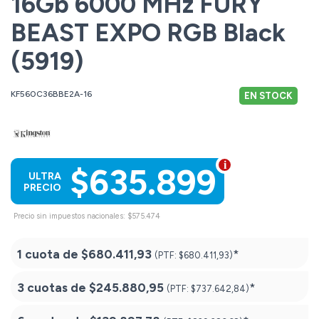
16Gb 6000 MHz FURY
BEAST EXPO RGB Black
(5919)
KF560C36BBE2A-16
EN STOCK
$635.899
ULTRA
PRECIO
Precio sin impuestos nacionales: $575.474
1 cuota de
$680.411,93
*
(PTF:
$680.411,93)
3 cuotas de
$245.880,95
*
(PTF:
$737.642,84)