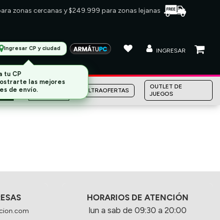
 para zonas cercanas y $249.999 para zonas lejanas
Ingresar CP y ciudad
INGRESAR
a tu CP
ostrarte las mejores
MARCAS
OUTLET DE
es de envío.
ULTRAOFERTAS
JUEGOS
RESAS
HORARIOS DE ATENCIÓN
lun a sab de 09:30 a 20:00
cion.com