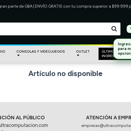
 gran parte de GBA | ENVÍO GRATIS con tu compra superior a $99.999
Ingres
para m
DIO
CONSOLAS Y VIDEOJUEGOS
OUTLET
ÚLTIMOS
opcion
INGRESOS
Artículo no disponible
NCIÓN AL PÚBLICO
ATENCIÓN A EMP
ultracomputacion.com
empresas@ultracomputa