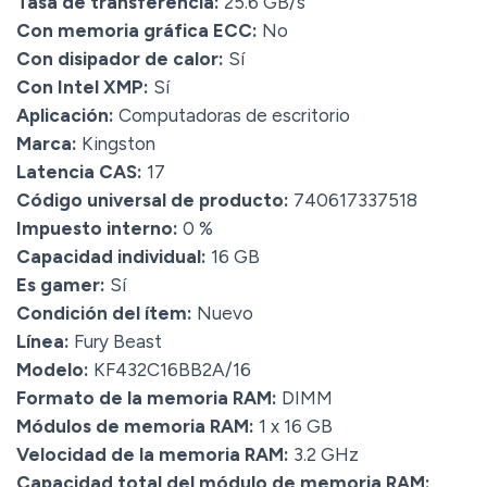
Tasa de transferencia:
25.6 GB/s
Con memoria gráfica ECC:
No
Con disipador de calor:
Sí
Con Intel XMP:
Sí
Aplicación:
Computadoras de escritorio
Marca:
Kingston
Latencia CAS:
17
Código universal de producto:
740617337518
Impuesto interno:
0 %
Capacidad individual:
16 GB
Es gamer:
Sí
Condición del ítem:
Nuevo
Línea:
Fury Beast
Modelo:
KF432C16BB2A/16
Formato de la memoria RAM:
DIMM
Módulos de memoria RAM:
1 x 16 GB
Velocidad de la memoria RAM:
3.2 GHz
Capacidad total del módulo de memoria RAM: