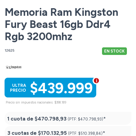
Memoria Ram Kingston
Fury Beast 16gb Ddr4
Rgb 3200mhz
12625
EN STOCK
$439.999
ULTRA
PRECIO
Precio sin impuestos nacionales: $398.189
1 cuota de
$470.798,93
*
(PTF:
$470.798,93)
3 cuotas de
$170.132,95
*
(PTF:
$510.398,84)